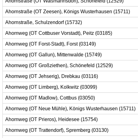
Ahornstraße (OT Waßmannsdorf), Schönefeld (12529)
Ahornstraße (OT Zeesen), Königs Wusterhausen (15711)
Ahornstraße, Schulzendorf (15732)
Ahornweg (OT Cottbuser Vorstadt), Peitz (03185)
Ahornweg (OT Forst-Stadt), Forst (03149)
Ahornweg (OT Gallun), Mittenwalde (15749)
Ahornweg (OT Großziethen), Schönefeld (12529)
Ahornweg (OT Jehserig), Drebkau (03116)
Ahornweg (OT Limberg), Kolkwitz (03099)
Ahornweg (OT Madlow), Cottbus (03050)
Ahornweg (OT Neue Mühle), Königs Wusterhausen (15711)
Ahornweg (OT Prieros), Heidesee (15754)
Ahornweg (OT Trattendorf), Spremberg (03130)