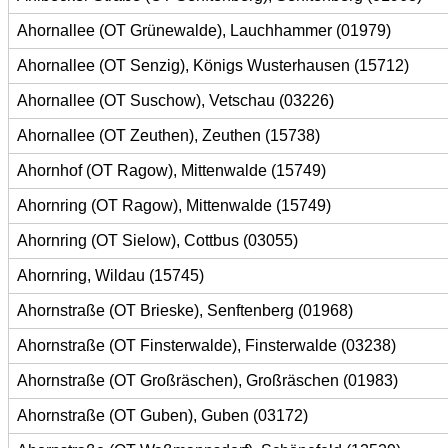
Ahornallee (OT Grünewalde), Lauchhammer (01979)
Ahornallee (OT Senzig), Königs Wusterhausen (15712)
Ahornallee (OT Suschow), Vetschau (03226)
Ahornallee (OT Zeuthen), Zeuthen (15738)
Ahornhof (OT Ragow), Mittenwalde (15749)
Ahornring (OT Ragow), Mittenwalde (15749)
Ahornring (OT Sielow), Cottbus (03055)
Ahornring, Wildau (15745)
Ahornstraße (OT Brieske), Senftenberg (01968)
Ahornstraße (OT Finsterwalde), Finsterwalde (03238)
Ahornstraße (OT Großräschen), Großräschen (01983)
Ahornstraße (OT Guben), Guben (03172)