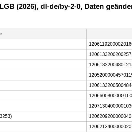
/LGB (2026), dl-de/by-2-0, Daten geände
r
120611920000Z016
1206133200200257
1206133200480121
1205200000457011
1206133200500484
120660080000G10
1207130400000103
03253)
1206209200000040
1206212400000020