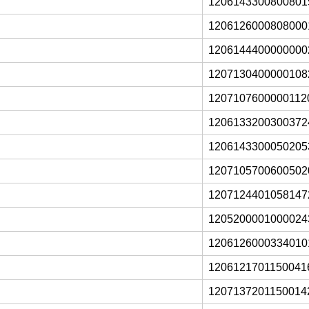
1206143300800801
1206126000808000
1206144400000000
1207130400000108
1207107600000112
1206133200300372
1206143300050205
1207105700600502
1207124401058147
1205200001000024
1206126000334010
1206121701150041
1207137201150014