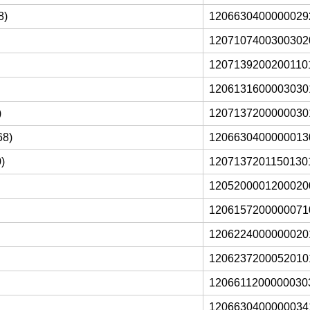
8)
1206630400000029
1207107400300302
1207139200200110
1206131600003030
)
1207137200000030
68)
1206630400000013
)
1207137201150130
1205200001200020
1206157200000071
1206224000000020
1206237200052010
1206611200000030
1206630400000034