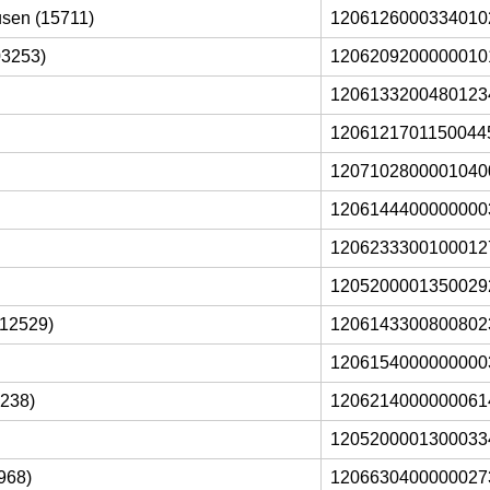
sen (15711)
1206126000334010
03253)
1206209200000010
1206133200480123
1206121701150044
1207102800001040
1206144400000000
1206233300100012
1205200001350029
(12529)
1206143300800802
1206154000000000
3238)
1206214000000061
1205200001300033
968)
1206630400000027